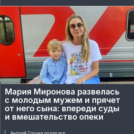
Мария Миронова развелась
с молодым мужем и прячет
от него сына: впереди суды
и вмешательство опеки
Андрей Сорока подал иск