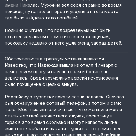
имени Николас. Мужчина вел себя странно во время
поисков, путал волонтеров и уводил от того места,
где было найдено тело погибшей.
Полиция считает, что подозреваемый мог быть
охвачен желанием отомстить всем женщинам,
поскольку недавно от него ушла жена, забрав детей.
Обстоятельства трагедии устанавливаются.
Известно, что Надежда вышла из отеля 4 января с
намерением прогуляться по горам и больше не
вернулась. Среди возможных версий исчезновения
было похищение с целью выкупа.
Российскую туристку искали сотни человек. Сначала
был обнаружен ее сотовый телефон, а потом и само
тело. Местные жители считают, что женщина могла
стать жертвой несчастного случая, поскольку в
горах в это время скользко и могут напасть дикие
животные: кабаны и шакалы. Турки в это время в лес
не ходят, а вот туристов манит живописный пейзаж.