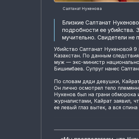
Салтанат Нукенова
Близкие Салтанат Нукенов
подробности ее убийства. 
мучительно. Свидетели не 
Убийство Салтанат Нукеновой 9 
Казахстан. По данным следстви
муж — экс-министр национально
Бишимбаев. Супруг нанес Салта
По словам дяди девушки, Кайра
Он лично осмотрел тело племян
Нукенов был на грани обморока 
журналистами, Кайрат заявил, чт
ее левый глаз вытек, а вся спина