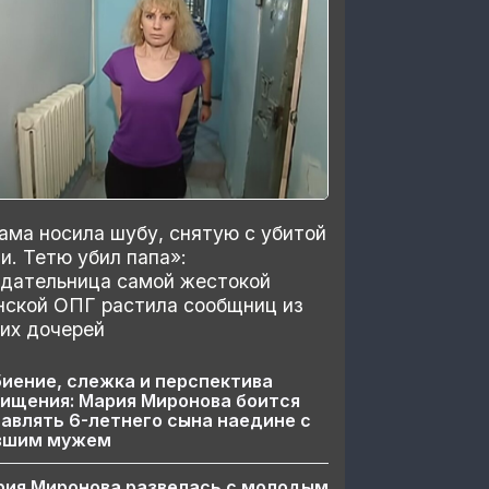
ма носила шубу, снятую с убитой
и. Тетю убил папа»:
здательница самой жестокой
нской ОПГ растила сообщниц из
их дочерей
иение, слежка и перспектива
ищения: Мария Миронова боится
авлять 6-летнего сына наедине с
вшим мужем
рия Миронова развелась с молодым