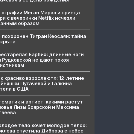
ографии Меган Маркл и принца
ри с вечеринки Netflix исчезли
ранным образом
 похоронен Тигран Кеосаян: тайна
скрыта
естарелая Барби»: длинные ноги
 Рудковской не дают покоя
вистникам
к красиво взрослеют»: 12-летние
йняшки Пугачевой и Галкина
тели в США
ематик и артист: какими растут
овья Лизы Боярской и Максима
твеева
лодое тело хочет молодое тело»:
клова спустила Диброва с небес