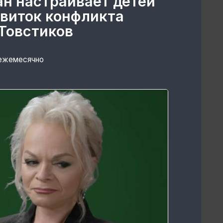
ан настраивает детей
 виток конфликта
Товстиков
 ежемесячно