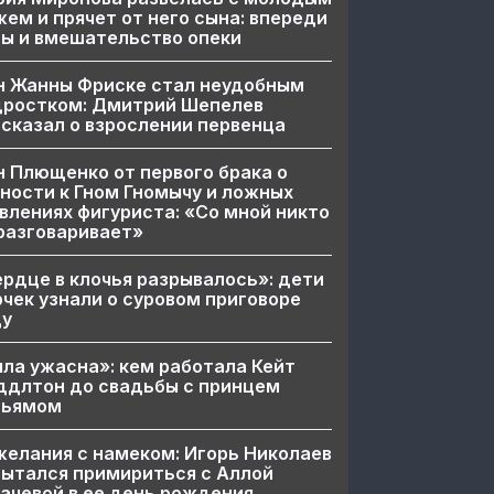
ем и прячет от него сына: впереди
ы и вмешательство опеки
н Жанны Фриске стал неудобным
дростком: Дмитрий Шепелев
сказал о взрослении первенца
 Плющенко от первого брака о
ности к Гном Гномычу и ложных
влениях фигуриста: «Со мной никто
разговаривает»
рдце в клочья разрывалось»: дети
чек узнали о суровом приговоре
цу
ла ужасна»: кем работала Кейт
ддлтон до свадьбы с принцем
льямом
елания с намеком: Игорь Николаев
ытался примириться с Аллой
ачевой в ее день рождения