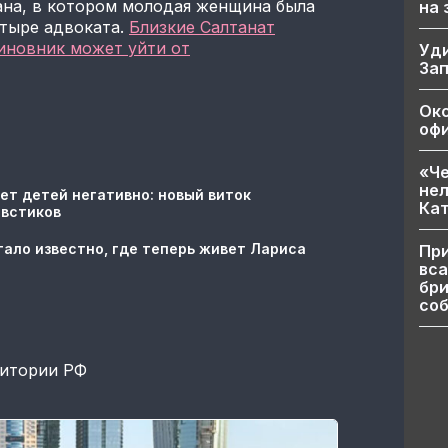
ана, в котором молодая женщина была
на
тыре адвоката.
Близкие Салтанат
иновник может уйти от
Уд
За
Ок
офи
«Че
нел
ет детей негативно: новый виток
Кат
овстиков
тало известно, где теперь живет Лариса
При
вса
бри
соб
ритории РФ