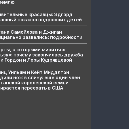
 землю
ивительные красавцы: Эдгард
пашный показал подросших детей
сана Самойлова и Джиган
циально развелись: подробности
рты, с которыми мириться
ьзя»: почему закончилась дружба
и Гордон и Леры Кудрявцевой
нц Уильям и Кейт Миддлтон
дили нож в спину: еще один член
танской королевской семьи
ирается переехать в США