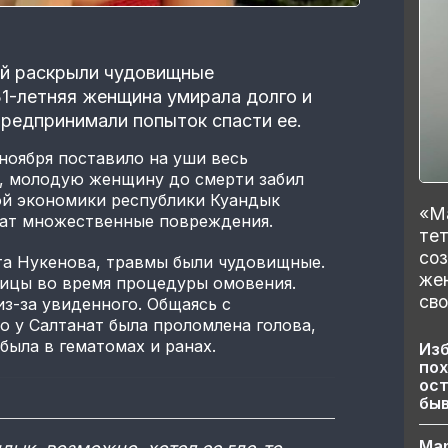
ой раскрыли чудовищные
31-летняя женщина умирала долго и
предпринимали попыток спасти ее.
ноября поставило на уши весь
я, молодую женщину до смерти забил
й экономики республики Куандык
«Ма
нат множественные повреждения.
тет
со
та Нукенова, травмы были чудовищные.
же
ницы во время процедуры омовения.
сво
из-за увиденного. Общаясь с
о у Салтанат была проломлена голова,
 была в гематомах и ранах.
Изб
пох
ост
бы
Ма