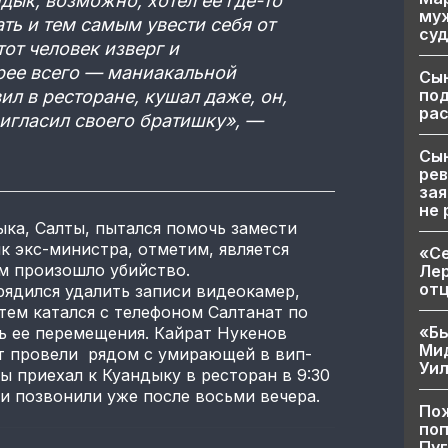
дык, возможно, хотел ее где-то
муж
ать и тем самым увести себя от
суд
тот человек изверг и
рее всего — маниакальной
Сы
по
ил в ресторане, кушал даже, он,
рас
ригласил своего братишку», —
Сын
рев
зая
не 
ыка, Салты, пытался помочь замести
к экс-министра, отметим, является
«Се
м произошло убийство.
Лер
от
ядился удалить записи видеокамер,
тем катался с телефоном Салтанат по
«Бы
ь ее перемещения. Кайрат Нукенов
Ми
ат провели рядом с умирающей в вип-
Уи
ты приехал к Куандыку в ресторан в 9:30
ни позвонили уже после восьми вечера.
Пож
поп
Пуг