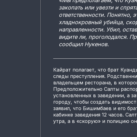
«Мы предполагаем, что Куан
закопать или увезти и спрят
ответственности. Понятно, э
хладнокровный убийца, ско
направленности. Убил, остав
видите ли, проголодался. П
сообщил Нукенов.
Кайрат полагает, что брат Куанд
следы преступления. Родственни
владельцем ресторана, в которо
Предположительно Салты распор
установленных в заведении, а за
городу, чтобы создать видимост
заявил, что Бишимбаев и его бр
кабинке заведения 12 часов. Сал
утра, а в «скорую» и полицию о