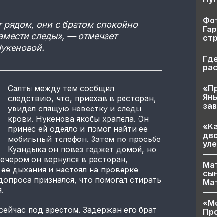
Фот
 рядом, они с братом спокойно
Гар
амести следы», — отмечает
ст
Нукеновой.
Где
ра
«Пр
Салты между тем сообщил
Яны
следствию, что, приехав в ресторан,
за
увидел спящую невестку и следы
крови. Нукенова якобы храпела. Он
«Ка
принес ей одеяло и помог найти ее
дво
мобильный телефон. Затем по просьбе
уле
Куандыка он повез гаджет домой, но
Вечером он вернулся в ресторан,
Мат
 ее дыхания и настоял на проверке
сын
допроса признался, что помогал стирать
Ма
.
«Мо
ейчас под арестом. Задержан его брат
Про