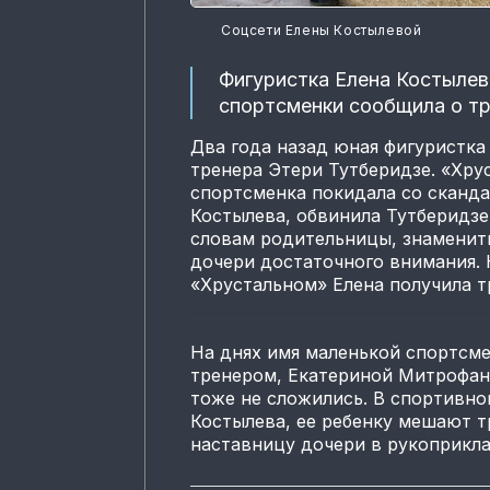
Соцсети Елены Костылевой
Фигуристка Елена Костылев
спортсменки сообщила о тр
Два года назад юная фигуристка
тренера Этери Тутберидзе. «Хр
спортсменка покидала со сканда
Костылева, обвинила Тутберидзе 
словам родительницы, знамениты
дочери достаточного внимания. 
«Хрустальном» Елена получила т
На днях имя маленькой спортсм
тренером, Екатериной Митрофан
тоже не сложились. В спортивно
Костылева, ее ребенку мешают т
наставницу дочери в рукоприкла