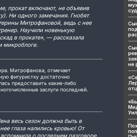
муж
е, прокат включают, не объявив
суд
у). Ни одного замечания. Гнобят
ерины Митрофановой, ведь с нее
Сы
по
 тренер. Научили новенькую
рас
скад в прокате», — рассказала
м микроблоге.
Сын
рев
зая
не 
ера. Митрофанова, отмечает
ную фигуристку достаточно
«Се
Лер
лась предоставить какие-либо
от
многочисленные заслуги последней.
«Бы
Ми
Уи
Лена весь сезон должна быть в
Пож
 нее глаза налились кровью! От
поп
— вспомнила о последнем разговоре
Пуг