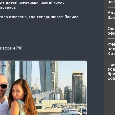
на
ет детей негативно: новый виток
овстиков
Уд
тало известно, где теперь живет Лариса
За
Ок
офи
«Че
ритории РФ
нел
Кат
При
вса
бри
соб