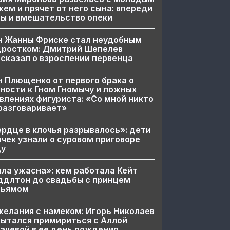
ем и прячет от него сына: впереди
ы и вмешательство опеки
н Жанны Фриске стал неудобным
дростком: Дмитрий Шепелев
сказал о взрослении первенца
 Плющенко от первого брака о
ности к Гном Гномычу и ложных
влениях фигуриста: «Со мной никто
разговаривает»
рдце в клочья разрывалось»: дети
чек узнали о суровом приговоре
цу
ла ужасна»: кем работала Кейт
ддлтон до свадьбы с принцем
льямом
елания с намеком: Игорь Николаев
ытался примириться с Аллой
ачевой в ее день рождения