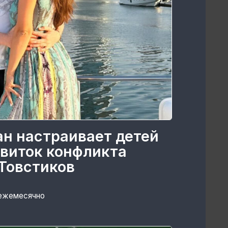
ан настраивает детей
 виток конфликта
Товстиков
 ежемесячно