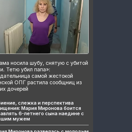
ма носила шубу, снятую с убитой
и. Тетю убил папа»:
здательница самой жестокой
нской ОПГ растила сообщниц из
их дочерей
иение, слежка и перспектива
ищения: Мария Миронова боится
авлять 6-летнего сына наедине с
вшим мужем
рия Миронова развелась с молодым