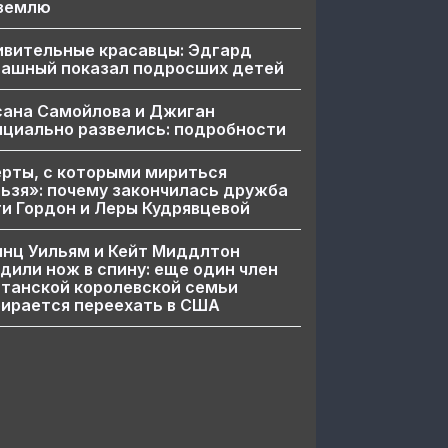
 землю
ивительные красавцы: Эдгард
пашный показал подросших детей
сана Самойлова и Джиган
циально развелись: подробности
рты, с которыми мириться
ьзя»: почему закончилась дружба
и Гордон и Леры Кудрявцевой
нц Уильям и Кейт Миддлтон
дили нож в спину: еще один член
танской королевской семьи
ирается переехать в США