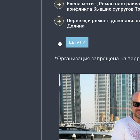
Елена мстит, Роман настраива
➜
конфликта бывших супругов Т
Переезд и ремонт доконали: с
➜
Долина
🢃
ДЕТАЛИ
*
Организация запрещена на тер