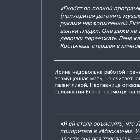
«Гнобят по полной программ
(приходится догонять музык
руками неоформленной Екат
взятки гладки. Она даже не
девочку переезжать Лене ка
Костылева-старшая в лично
Ирина недовольна работой трен
возмущенная мать, не считает ю
талантливой. Наставница отказа
привилегии Елене, несмотря на 
«Я ей стала объяснять, что 
приоритете в «Москвиче». У
злости она вся тряслась», 