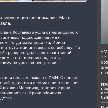
а вновь в центре внимания. Мать
авле.
 Елена Костылева ушла от легендарного
устальный» подающая надежды
лом. Тогда мама девочки, Ирина
в отсутствии интереса к ее ребенку. По
«Ма
й тренер не уделял ее талантливой
тет
Кроме того, выяснилось, что в
со
равму на уроке хореографии.
же
сво
енки вновь замелькало в СМИ. С новым
овой, у девочки и ее матери отношения
Изб
й школе «Москвич», говорит Ирина
пох
ост
ренироваться. Ирина обвинила
бы
дстве.
Ма