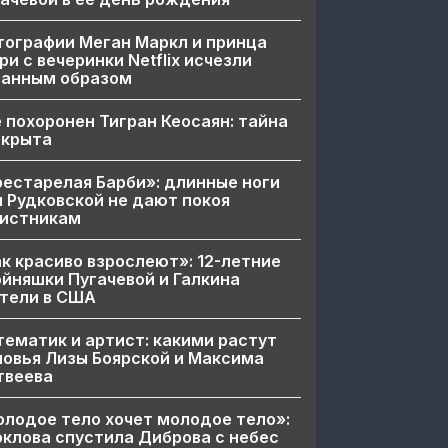
ографии Меган Маркл и принца
ри с вечеринки Netflix исчезли
ранным образом
 похоронен Тигран Кеосаян: тайна
скрыта
естарелая Барби»: длинные ноги
 Рудковской не дают покоя
вистникам
к красиво взрослеют»: 12-летние
йняшки Пугачевой и Галкина
тели в США
ематик и артист: какими растут
овья Лизы Боярской и Максима
твеева
лодое тело хочет молодое тело»:
клова спустила Диброва с небес