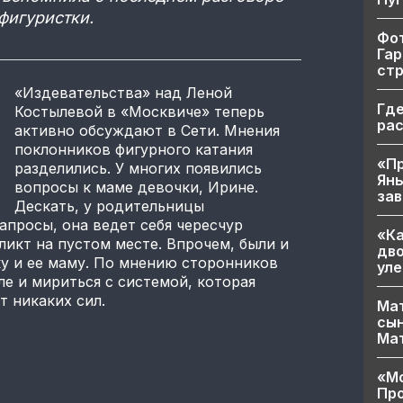
фигуристки.
Фот
Гар
ст
«Издевательства» над Леной
Где
Костылевой в «Москвиче» теперь
ра
активно обсуждают в Сети. Мнения
поклонников фигурного катания
«Пр
разделились. У многих появились
Яны
вопросы к маме девочки, Ирине.
за
Дескать, у родительницы
просы, она ведет себя чересчур
«Ка
икт на пустом месте. Впрочем, были и
дво
у и ее маму. По мнению сторонников
уле
ле и мириться с системой, которая
т никаких сил.
Мат
сын
Ма
«Мо
Про